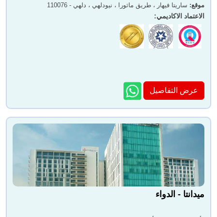
موقع
:
ساريتا فيهار ، طريق ماثورا ، نيودلهي ، دلهي - 110076
الاعتماد الاكاديمي
:
عرض التفاصيل
ميدانتا - الدواء