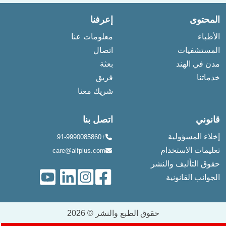
المحتوى
إعرفنا
الأطباء
معلومات عنا
المستشفيات
اتصال
مدن في الهند
بعثة
خدماتنا
فريق
شريك معنا
قانوني
اتصل بنا
إخلاء المسؤولية
+91-9990085860
تعليمات الاستخدام
care@alfplus.com
حقوق التأليف والنشر
الجوانب القانونية
حقوق الطبع والنشر © 2026