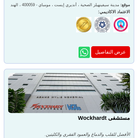
موقع
:
مدينة سيفينهيلز الصحية ، أنديري إيست ، مومباي - 400059 ، الهند
الاعتماد الاكاديمي
:
عرض التفاصيل
مستشفى Wockhardt
الأفضل للقلب والدماغ والعمود الفقري والكليتين.