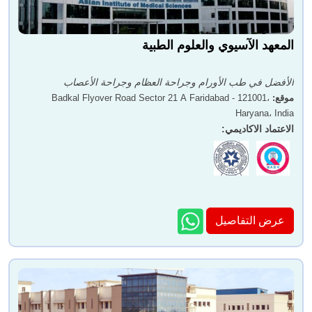
د. سوف يأتي كيرانماي
الدكتور راكيش كومار
المعهد الآسيوي والعلوم الطبية
الأفضل في طب الأورام وجراحة العظام وجراحة الأعصاب
موقع
:
Badkal Flyover Road Sector 21 A Faridabad - 121001،
Haryana، India
الاعتماد الاكاديمي
:
الدكتور أنيل كف نعناع
دكتور. أنيل ثوكرال
عرض التفاصيل
دكتور. Anushtup دي
الدكتور نيراج أجروال