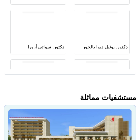
دكتور. يوئيل ديوا بالجور
دكتور. سواتي أرورا
مستشفيات مماثلة
دكتور. نجيب الرحمن
دكتور. برابال روي