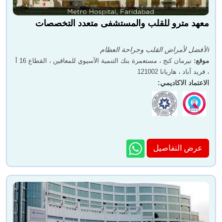
دكتور. نانداني سيلوت
دكتور. تيجندرا سينغ تشوها
معهد مترو للقلب والمستشفى متعدد التخصصات
الأفضل لأمراض القلب وجراحة العظام
موقع
:
نيرمان كنج ، مستعمرة بنك التنمية الآسيوي للمعاقين ، القطاع 16 أ
، فريد آباد ، هاريانا 121002
الاعتماد الاكاديمي
:
دكتور. شانشال جوبتا
دكتور. جيتندرا كومار
عرض التفاصيل
دكتور جون راتان
د. دانش جمال