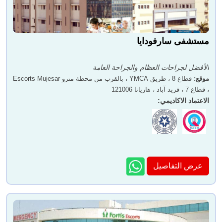
دكتور. مانيش كومار شودار
دكتور. أروب كومار كوندو
مستشفى سارفودايا
الأفضل لجراحات العظام والجراحة العامة
موقع
:
قطاع 8 ، طريق YMCA ، بالقرب من محطة مترو Escorts Mujesar
، قطاع 7 ، فريد آباد ، هاريانا 121006
الاعتماد الاكاديمي
:
الدكتور جورديب سينغ
الدكتور جورميت سينغ
شابرا
عرض التفاصيل
دكتور. ايلا جها
د. روبال جوبتا