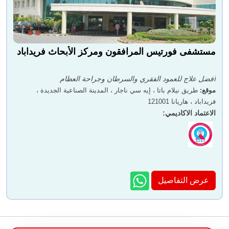
مستشفى فورتيس المرافقون ومركز الأبحاث فريداباد
دكتور. بيجو سيفام بيلاي
دكتور. راكيش راي سابرا
أفضل علاج للعمود الفقري والسرطان وجراحة العظام
موقع
:
طريق نيلام باتا ، إيه سي ناجار ، المدينة الصناعية الجديدة ،
فريداباد ، هاريانا 121001
الاعتماد الاكاديمي
:
دكتور. هيمانت مخيجة
دكتور. فيكرام دوا
عرض التفاصيل
دكتور. اشيش عمار
الدكتور اشيش كانديلوال