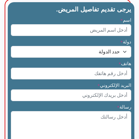
يرجى تقديم تفاصيل المريض.
اسم
*
دولة
*
دكتور. نيراف بانسال
دكتور. ألوك كومار جها
هاتف
*
البريد الإلكتروني
*
الدكتور سانجيف كابور
الدكتور جاجيندر كومار
جويال
رسالة
*