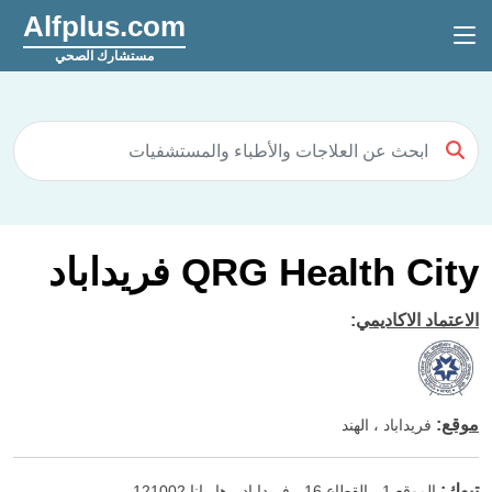
Alfplus.com
مستشارك الصحي
QRG Health City فريداباد
الاعتماد الاكاديمي
:
موقع
:
فريداباد ، الهند
تبوك
:
الموقع 1 ، القطاع 16 ، فريداباد ، هاريانا 121002.