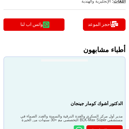
اللغات
:
الإنجليزية والهندية
أحجز الموعد
واتس اب لنا
أطباء مشابهون
الدكتور أشوك كومار جينجان
مدير أول مركز السكري والغدة الدرقية والسمنة والغدد الصماء في
مستشفى BLK-Max Super التخصصي مع +30 سنوات من الخبرة