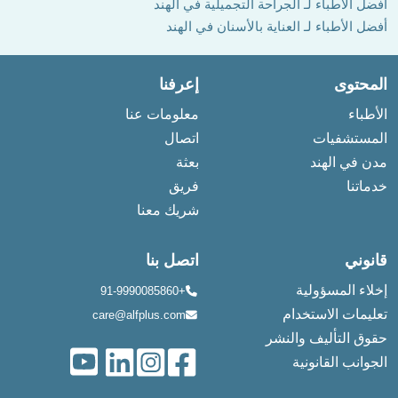
أفضل الأطباء لـ الجراحة التجميلية في الهند
أفضل الأطباء لـ العناية بالأسنان في الهند
المحتوى
إعرفنا
الأطباء
معلومات عنا
المستشفيات
اتصال
مدن في الهند
بعثة
خدماتنا
فريق
شريك معنا
قانوني
اتصل بنا
إخلاء المسؤولية
+91-9990085860
تعليمات الاستخدام
care@alfplus.com
حقوق التأليف والنشر
الجوانب القانونية