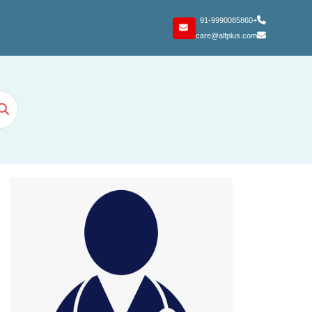
+91-9990085860
care@alfplus.com