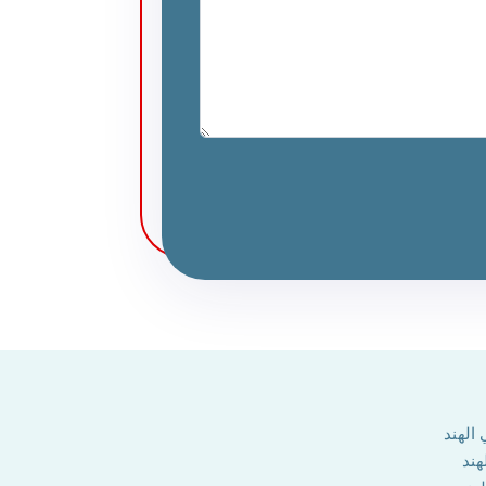
الهند
هند