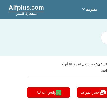
Alfplus.com
معلومة
مستشارك الصحي
شفى
:
مستشفى إندرابراثا أبولو
ات
:
أحجز الموعد
واتس اب لنا