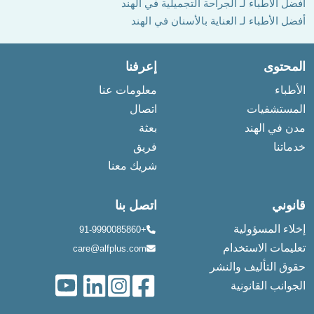
أفضل الأطباء لـ الجراحة التجميلية في الهند
أفضل الأطباء لـ العناية بالأسنان في الهند
المحتوى
إعرفنا
الأطباء
معلومات عنا
المستشفيات
اتصال
مدن في الهند
بعثة
خدماتنا
فريق
شريك معنا
قانوني
اتصل بنا
إخلاء المسؤولية
+91-9990085860
تعليمات الاستخدام
care@alfplus.com
حقوق التأليف والنشر
الجوانب القانونية