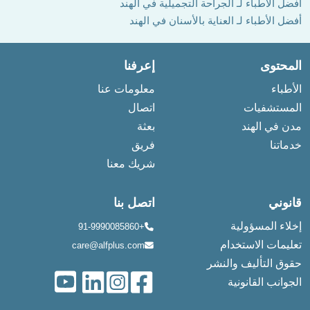
أفضل الأطباء لـ الجراحة التجميلية في الهند
أفضل الأطباء لـ العناية بالأسنان في الهند
المحتوى
إعرفنا
الأطباء
معلومات عنا
المستشفيات
اتصال
مدن في الهند
بعثة
خدماتنا
فريق
شريك معنا
قانوني
اتصل بنا
إخلاء المسؤولية
+91-9990085860
تعليمات الاستخدام
care@alfplus.com
حقوق التأليف والنشر
الجوانب القانونية