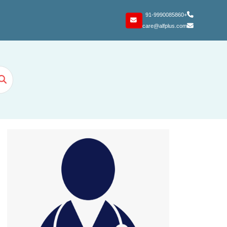
+91-9990085860
care@alfplus.com