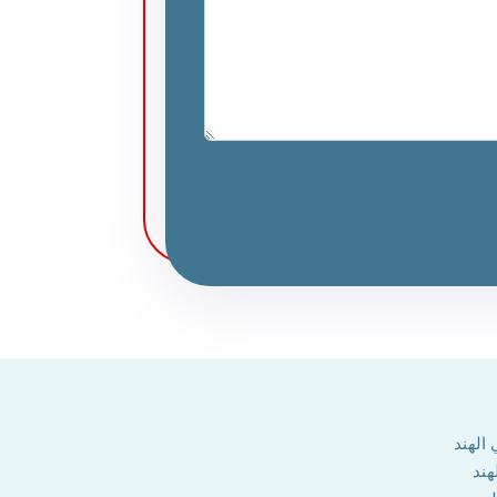
الهند
هند