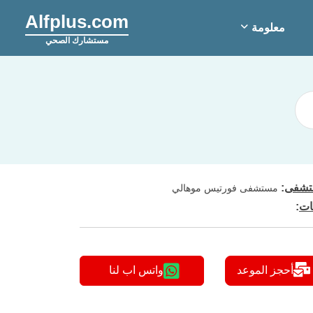
Alfplus.com
معلومة
مستشارك الصحي
شفى
:
مستشفى فورتيس موهالي
ات
:
أحجز الموعد
واتس اب لنا