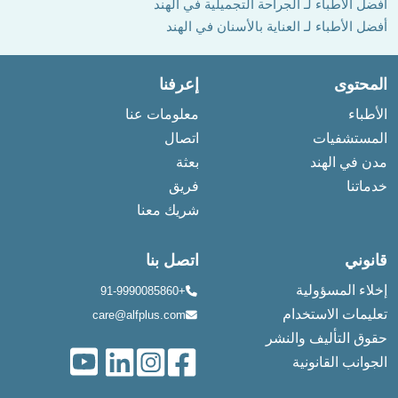
أفضل الأطباء لـ الجراحة التجميلية في الهند
أفضل الأطباء لـ العناية بالأسنان في الهند
المحتوى
إعرفنا
الأطباء
معلومات عنا
المستشفيات
اتصال
مدن في الهند
بعثة
خدماتنا
فريق
شريك معنا
قانوني
اتصل بنا
إخلاء المسؤولية
+91-9990085860
تعليمات الاستخدام
care@alfplus.com
حقوق التأليف والنشر
الجوانب القانونية