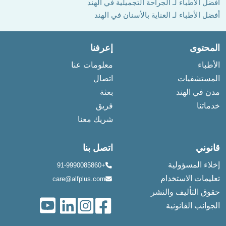
أفضل الأطباء لـ الجراحة التجميلية في الهند
أفضل الأطباء لـ العناية بالأسنان في الهند
المحتوى
إعرفنا
الأطباء
معلومات عنا
المستشفيات
اتصال
مدن في الهند
بعثة
خدماتنا
فريق
شريك معنا
قانوني
اتصل بنا
إخلاء المسؤولية
+91-9990085860
تعليمات الاستخدام
care@alfplus.com
حقوق التأليف والنشر
الجوانب القانونية