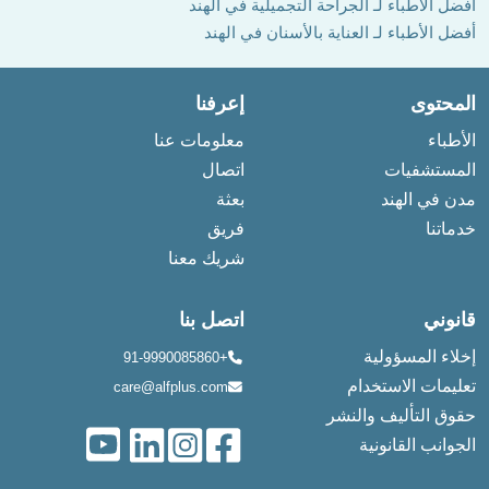
أفضل الأطباء لـ الجراحة التجميلية في الهند
أفضل الأطباء لـ العناية بالأسنان في الهند
المحتوى
إعرفنا
الأطباء
معلومات عنا
المستشفيات
اتصال
مدن في الهند
بعثة
خدماتنا
فريق
شريك معنا
قانوني
اتصل بنا
إخلاء المسؤولية
+91-9990085860
تعليمات الاستخدام
care@alfplus.com
حقوق التأليف والنشر
الجوانب القانونية