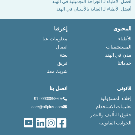
أفضل الأطباء لـ الجراحة التجميلية في الهند
أفضل الأطباء لـ العناية بالأسنان في الهند
المحتوى
إعرفنا
الأطباء
معلومات عنا
المستشفيات
اتصال
مدن في الهند
بعثة
خدماتنا
فريق
شريك معنا
قانوني
اتصل بنا
إخلاء المسؤولية
+91-9990085860
تعليمات الاستخدام
care@alfplus.com
حقوق التأليف والنشر
الجوانب القانونية