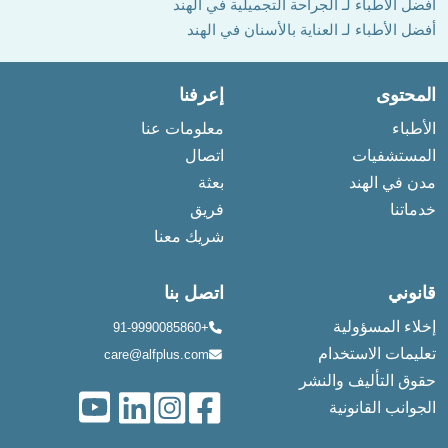
أفضل الأطباء لـ الجراحة التجميلية في الهند
أفضل الأطباء لـ العناية بالأسنان في الهند
المحتوى
إعرفنا
الأطباء
معلومات عنا
المستشفيات
اتصال
مدن في الهند
بعثة
خدماتنا
فريق
شريك معنا
قانوني
اتصل بنا
إخلاء المسؤولية
+91-9990085860
تعليمات الاستخدام
care@alfplus.com
حقوق التأليف والنشر
الجوانب القانونية