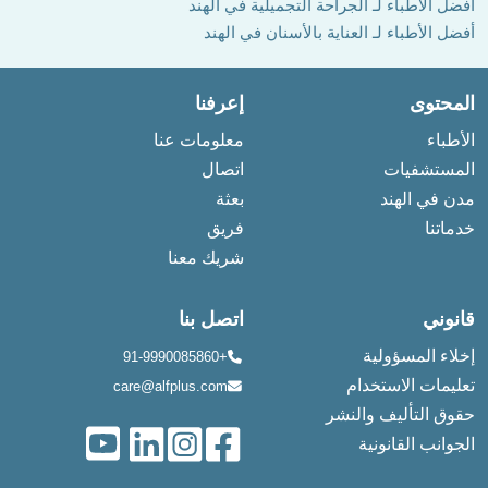
أفضل الأطباء لـ الجراحة التجميلية في الهند
أفضل الأطباء لـ العناية بالأسنان في الهند
المحتوى
إعرفنا
الأطباء
معلومات عنا
المستشفيات
اتصال
مدن في الهند
بعثة
خدماتنا
فريق
شريك معنا
قانوني
اتصل بنا
إخلاء المسؤولية
+91-9990085860
تعليمات الاستخدام
care@alfplus.com
حقوق التأليف والنشر
الجوانب القانونية