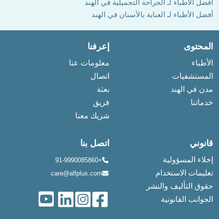
أفضل الأطباء لـ الجراحة التجميلية في الهند
أفضل الأطباء لـ العناية بالأسنان في الهند
المحتوى
إعرفنا
الأطباء
معلومات عنا
المستشفيات
اتصال
مدن في الهند
بعثة
خدماتنا
فريق
شريك معنا
قانوني
اتصل بنا
إخلاء المسؤولية
+91-9990085860
تعليمات الاستخدام
care@alfplus.com
حقوق التأليف والنشر
الجوانب القانونية