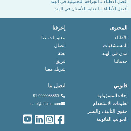
أفضل الأطباء لـ الجراحة التجميلية في الهند
أفضل الأطباء لـ العناية بالأسنان في الهند
المحتوى
إعرفنا
الأطباء
معلومات عنا
المستشفيات
اتصال
مدن في الهند
بعثة
خدماتنا
فريق
شريك معنا
قانوني
اتصل بنا
إخلاء المسؤولية
+91-9990085860
تعليمات الاستخدام
care@alfplus.com
حقوق التأليف والنشر
الجوانب القانونية