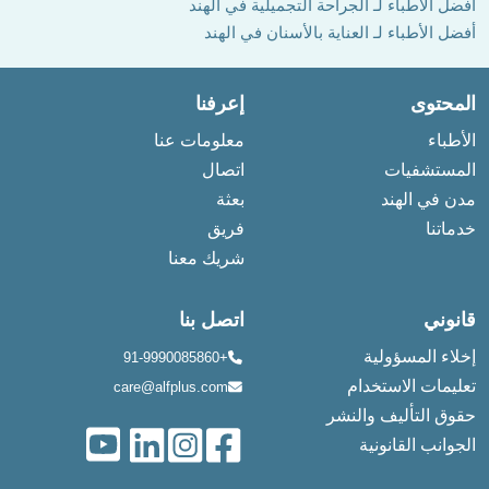
أفضل الأطباء لـ الجراحة التجميلية في الهند
أفضل الأطباء لـ العناية بالأسنان في الهند
المحتوى
إعرفنا
الأطباء
معلومات عنا
المستشفيات
اتصال
مدن في الهند
بعثة
خدماتنا
فريق
شريك معنا
قانوني
اتصل بنا
إخلاء المسؤولية
+91-9990085860
تعليمات الاستخدام
care@alfplus.com
حقوق التأليف والنشر
الجوانب القانونية