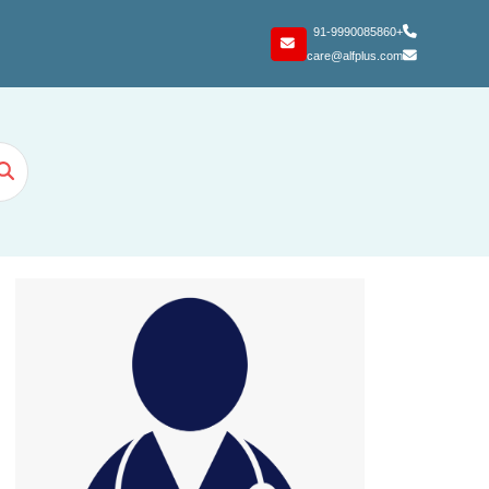
+91-9990085860
care@alfplus.com