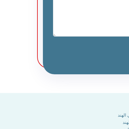
الهند
هند