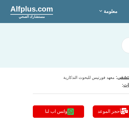
Alfplus.com
معلومة
مستشارك الصحي
شفى
:
معهد فورتيس للبحوث التذكارية
ات
:
أحجز الموعد
واتس اب لنا