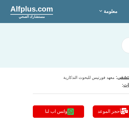
Alfplus.com
معلومة
مستشارك الصحي
شفى
:
معهد فورتيس للبحوث التذكارية
ات
:
أحجز الموعد
واتس اب لنا