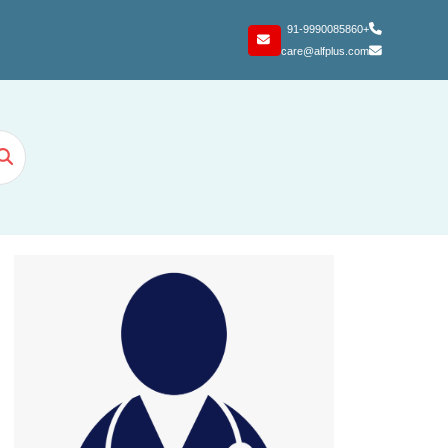
+91-9990085860
care@alfplus.com