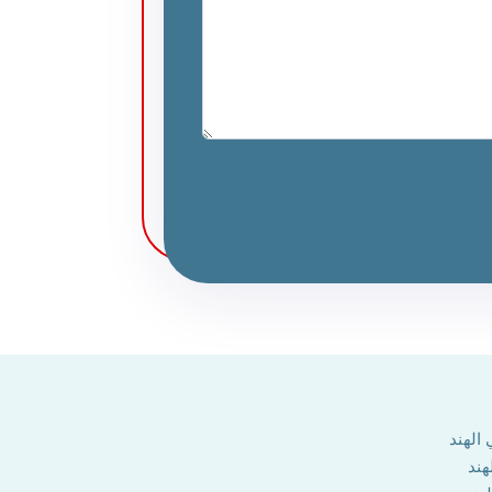
الهند
هند