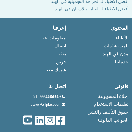
أفضل الأطباء لـ الجراحة التجميلية في الهند
أفضل الأطباء لـ العناية بالأسنان في الهند
المحتوى
إعرفنا
الأطباء
معلومات عنا
المستشفيات
اتصال
مدن في الهند
بعثة
خدماتنا
فريق
شريك معنا
قانوني
اتصل بنا
إخلاء المسؤولية
+91-9990085860
تعليمات الاستخدام
care@alfplus.com
حقوق التأليف والنشر
الجوانب القانونية