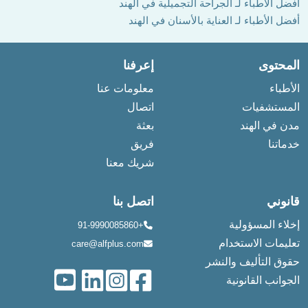
أفضل الأطباء لـ الجراحة التجميلية في الهند
أفضل الأطباء لـ العناية بالأسنان في الهند
المحتوى
إعرفنا
الأطباء
معلومات عنا
المستشفيات
اتصال
مدن في الهند
بعثة
خدماتنا
فريق
شريك معنا
قانوني
اتصل بنا
إخلاء المسؤولية
+91-9990085860
تعليمات الاستخدام
care@alfplus.com
حقوق التأليف والنشر
الجوانب القانونية