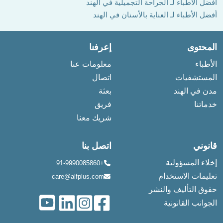
أفضل الأطباء لـ الجراحة التجميلية في الهند
أفضل الأطباء لـ العناية بالأسنان في الهند
المحتوى
إعرفنا
الأطباء
معلومات عنا
المستشفيات
اتصال
مدن في الهند
بعثة
خدماتنا
فريق
شريك معنا
قانوني
اتصل بنا
إخلاء المسؤولية
+91-9990085860
تعليمات الاستخدام
care@alfplus.com
حقوق التأليف والنشر
الجوانب القانونية