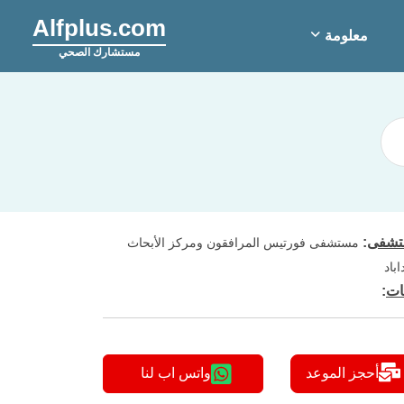
Alfplus.com
معلومة
مستشارك الصحي
شفى
:
مستشفى فورتيس المرافقون ومركز الأبحاث
اباد
ات
:
أحجز الموعد
واتس اب لنا