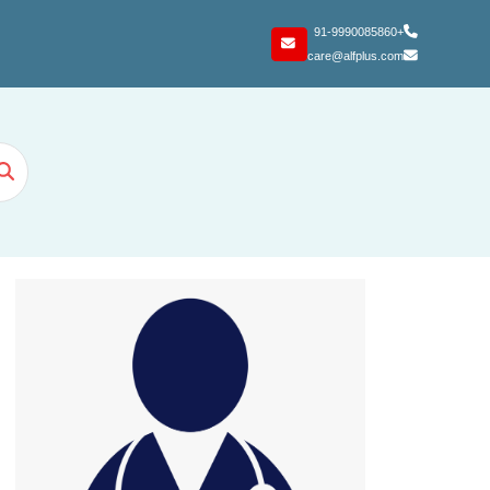
+91-9990085860
care@alfplus.com