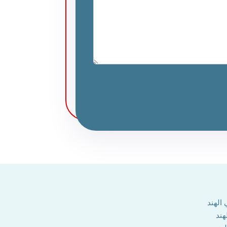
الهند
هند