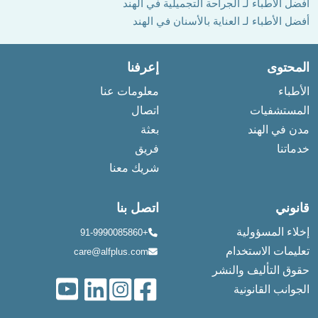
أفضل الأطباء لـ الجراحة التجميلية في الهند
أفضل الأطباء لـ العناية بالأسنان في الهند
المحتوى
إعرفنا
الأطباء
معلومات عنا
المستشفيات
اتصال
مدن في الهند
بعثة
خدماتنا
فريق
شريك معنا
قانوني
اتصل بنا
إخلاء المسؤولية
+91-9990085860
تعليمات الاستخدام
care@alfplus.com
حقوق التأليف والنشر
الجوانب القانونية