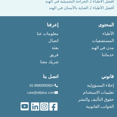
أفضل الأطباء لـ الجراحة التجميلية في الهند
أفضل الأطباء لـ العناية بالأسنان في الهند
المحتوى
إعرفنا
الأطباء
معلومات عنا
المستشفيات
اتصال
مدن في الهند
بعثة
خدماتنا
فريق
شريك معنا
قانوني
اتصل بنا
إخلاء المسؤولية
+91-9990085860
تعليمات الاستخدام
care@alfplus.com
حقوق التأليف والنشر
الجوانب القانونية