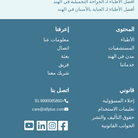
أفضل الأطباء لـ الجراحة التجميلية في الهند
أفضل الأطباء لـ العناية بالأسنان في الهند
المحتوى
إعرفنا
الأطباء
معلومات عنا
المستشفيات
اتصال
مدن في الهند
بعثة
خدماتنا
فريق
شريك معنا
قانوني
اتصل بنا
إخلاء المسؤولية
+91-9990085860
تعليمات الاستخدام
care@alfplus.com
حقوق التأليف والنشر
الجوانب القانونية