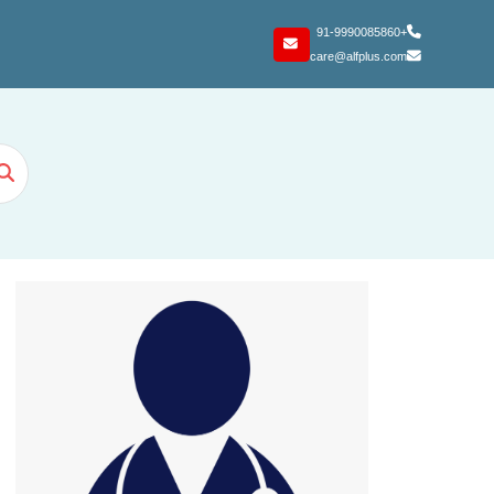
+91-9990085860
care@alfplus.com