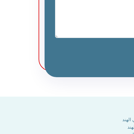
الهند
هند