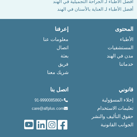
أفضل الأطباء لـ الجراحة التجميلية في الهند
أفضل الأطباء لـ العناية بالأسنان في الهند
المحتوى
إعرفنا
الأطباء
معلومات عنا
المستشفيات
اتصال
مدن في الهند
بعثة
خدماتنا
فريق
شريك معنا
قانوني
اتصل بنا
إخلاء المسؤولية
+91-9990085860
تعليمات الاستخدام
care@alfplus.com
حقوق التأليف والنشر
الجوانب القانونية