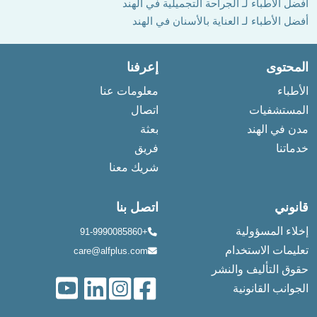
أفضل الأطباء لـ الجراحة التجميلية في الهند
أفضل الأطباء لـ العناية بالأسنان في الهند
المحتوى
إعرفنا
الأطباء
معلومات عنا
المستشفيات
اتصال
مدن في الهند
بعثة
خدماتنا
فريق
شريك معنا
قانوني
اتصل بنا
إخلاء المسؤولية
+91-9990085860
تعليمات الاستخدام
care@alfplus.com
حقوق التأليف والنشر
الجوانب القانونية