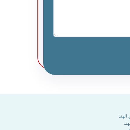
الهند
هند