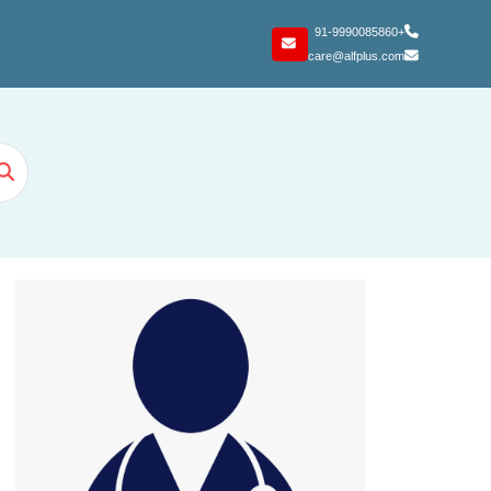
+91-9990085860
care@alfplus.com