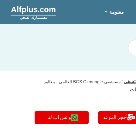
Alfplus.com
معلومة
مستشارك الصحي
شفى
:
مستشفى BGS Gleneagle العالمي ، بنغالور
ات
:
أحجز الموعد
واتس اب لنا