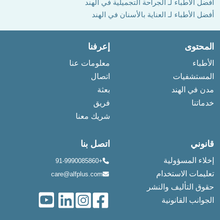
أفضل الأطباء لـ الجراحة التجميلية في الهند
أفضل الأطباء لـ العناية بالأسنان في الهند
المحتوى
إعرفنا
الأطباء
معلومات عنا
المستشفيات
اتصال
مدن في الهند
بعثة
خدماتنا
فريق
شريك معنا
قانوني
اتصل بنا
إخلاء المسؤولية
+91-9990085860
تعليمات الاستخدام
care@alfplus.com
حقوق التأليف والنشر
الجوانب القانونية