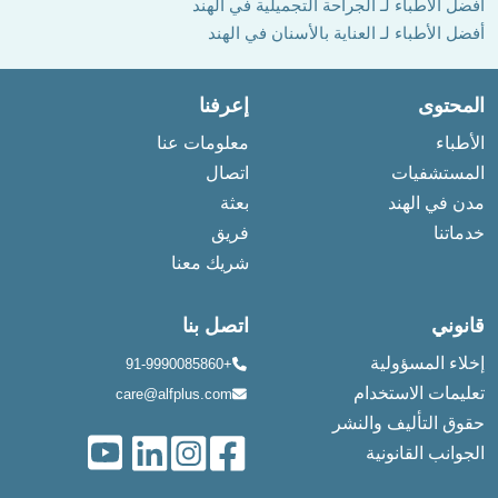
أفضل الأطباء لـ الجراحة التجميلية في الهند
أفضل الأطباء لـ العناية بالأسنان في الهند
المحتوى
إعرفنا
الأطباء
معلومات عنا
المستشفيات
اتصال
مدن في الهند
بعثة
خدماتنا
فريق
شريك معنا
قانوني
اتصل بنا
إخلاء المسؤولية
+91-9990085860
تعليمات الاستخدام
care@alfplus.com
حقوق التأليف والنشر
الجوانب القانونية