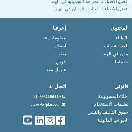
أفضل الأطباء لـ الجراحة التجميلية في الهند
أفضل الأطباء لـ العناية بالأسنان في الهند
المحتوى
إعرفنا
الأطباء
معلومات عنا
المستشفيات
اتصال
مدن في الهند
بعثة
خدماتنا
فريق
شريك معنا
قانوني
اتصل بنا
إخلاء المسؤولية
+91-9990085860
تعليمات الاستخدام
care@alfplus.com
حقوق التأليف والنشر
الجوانب القانونية