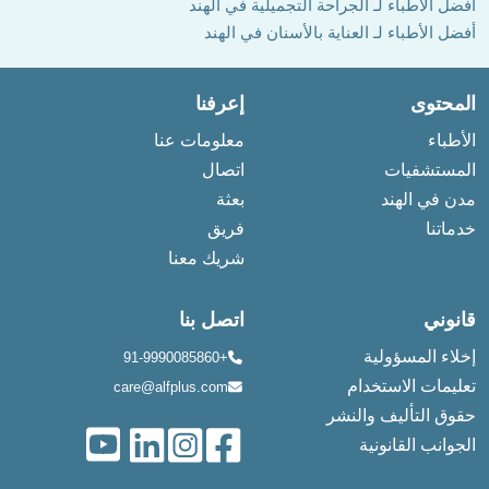
أفضل الأطباء لـ الجراحة التجميلية في الهند
أفضل الأطباء لـ العناية بالأسنان في الهند
المحتوى
إعرفنا
الأطباء
معلومات عنا
المستشفيات
اتصال
مدن في الهند
بعثة
خدماتنا
فريق
شريك معنا
قانوني
اتصل بنا
إخلاء المسؤولية
+91-9990085860
تعليمات الاستخدام
care@alfplus.com
حقوق التأليف والنشر
الجوانب القانونية