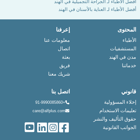
أفضل الأطباء لـ الجراحة التجميلية في الهند
أفضل الأطباء لـ العناية بالأسنان في الهند
المحتوى
إعرفنا
الأطباء
معلومات عنا
المستشفيات
اتصال
مدن في الهند
بعثة
خدماتنا
فريق
شريك معنا
قانوني
اتصل بنا
إخلاء المسؤولية
+91-9990085860
تعليمات الاستخدام
care@alfplus.com
حقوق التأليف والنشر
الجوانب القانونية