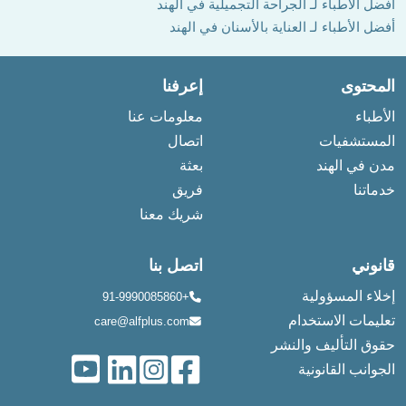
أفضل الأطباء لـ الجراحة التجميلية في الهند
أفضل الأطباء لـ العناية بالأسنان في الهند
المحتوى
إعرفنا
الأطباء
معلومات عنا
المستشفيات
اتصال
مدن في الهند
بعثة
خدماتنا
فريق
شريك معنا
قانوني
اتصل بنا
إخلاء المسؤولية
+91-9990085860
تعليمات الاستخدام
care@alfplus.com
حقوق التأليف والنشر
الجوانب القانونية