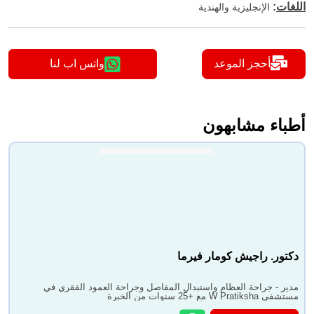
اللغات
:
الإنجليزية والهندية
أحجز الموعد
واتس اب لنا
أطباء مشابهون
دكتور. راجيش كومار فيرما
مدير - جراحة العظام واستبدال المفاصل وجراحة العمود الفقري في
مستشفى W Pratiksha مع +25 سنوات من الخبرة