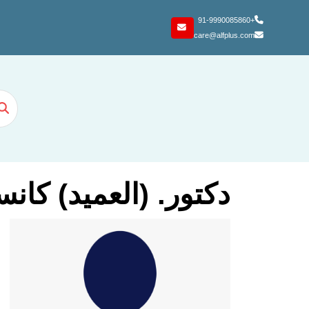
+91-9990085860
care@alfplus.com
دكتور. (العميد) كان