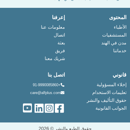
المحتوى
إعرفنا
الأطباء
معلومات عنا
المستشفيات
اتصال
مدن في الهند
بعثة
خدماتنا
فريق
شريك معنا
قانوني
اتصل بنا
إخلاء المسؤولية
+91-9990085860
تعليمات الاستخدام
care@alfplus.com
حقوق التأليف والنشر
الجوانب القانونية
حقوق الطبع والنشر © 2026