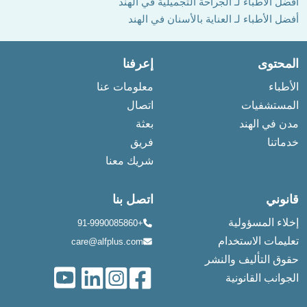
أفضل الأطباء لـ الجراحة التجميلية في الهند
أفضل الأطباء لـ العناية بالأسنان في الهند
المحتوى
إعرفنا
الأطباء
معلومات عنا
المستشفيات
اتصال
مدن في الهند
بعثة
خدماتنا
فريق
شريك معنا
قانوني
اتصل بنا
إخلاء المسؤولية
+91-9990085860
تعليمات الاستخدام
care@alfplus.com
حقوق التأليف والنشر
الجوانب القانونية