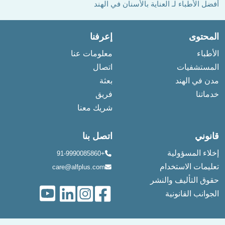
أفضل الأطباء لـ العناية بالأسنان في الهند
المحتوى
إعرفنا
الأطباء
معلومات عنا
المستشفيات
اتصال
مدن في الهند
بعثة
خدماتنا
فريق
شريك معنا
قانوني
اتصل بنا
إخلاء المسؤولية
+91-9990085860
تعليمات الاستخدام
care@alfplus.com
حقوق التأليف والنشر
الجوانب القانونية