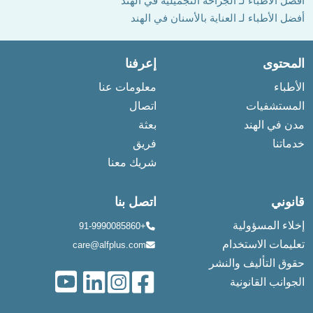
أفضل الأطباء لـ الجراحة التجميلية في الهند
أفضل الأطباء لـ العناية بالأسنان في الهند
المحتوى
إعرفنا
الأطباء
معلومات عنا
المستشفيات
اتصال
مدن في الهند
بعثة
خدماتنا
فريق
شريك معنا
قانوني
اتصل بنا
إخلاء المسؤولية
+91-9990085860
تعليمات الاستخدام
care@alfplus.com
حقوق التأليف والنشر
الجوانب القانونية