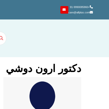
+91-9990085860
care@alfplus.com
دكتور ارون دوشي