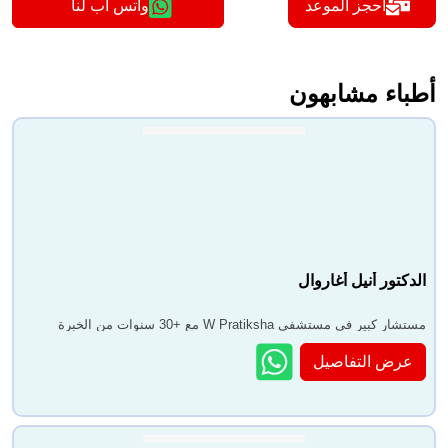
أحجز الموعد
واتس اب لنا
أطباء مشابهون
الدكتور أنيل أغاروال
مستشار كبير في مستشفى W Pratiksha مع +30 سنوات من الخبرة
عرض التفاصيل