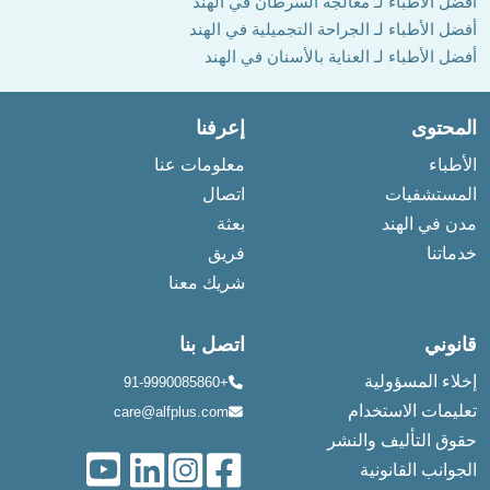
أفضل الأطباء لـ معالجة السرطان في الهند
أفضل الأطباء لـ الجراحة التجميلية في الهند
أفضل الأطباء لـ العناية بالأسنان في الهند
المحتوى
إعرفنا
الأطباء
معلومات عنا
المستشفيات
اتصال
مدن في الهند
بعثة
خدماتنا
فريق
شريك معنا
قانوني
اتصل بنا
إخلاء المسؤولية
+91-9990085860
تعليمات الاستخدام
care@alfplus.com
حقوق التأليف والنشر
الجوانب القانونية