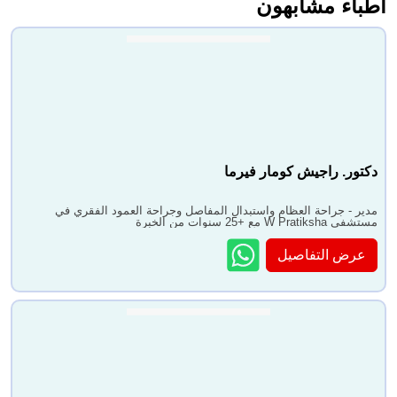
أطباء مشابهون
دكتور. راجيش كومار فيرما
مدير - جراحة العظام واستبدال المفاصل وجراحة العمود الفقري في
مستشفى W Pratiksha مع +25 سنوات من الخبرة
عرض التفاصيل