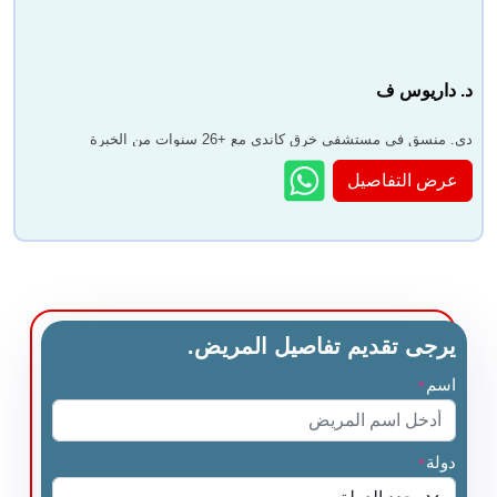
د. داريوس ف
دى. منسق في مستشفى خرق كاندي مع +26 سنوات من الخبرة
عرض التفاصيل
يرجى تقديم تفاصيل المريض.
اسم
*
دولة
*