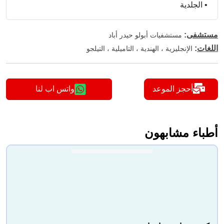
•
الجلدية
مستشفى
:
مستشفيات أبولو حيدر أباد
اللغات
:
الإنجليزية ، الهندية ، التاميلية ، التيلجو
أحجز الموعد
واتس اب لنا
أطباء مشابهون