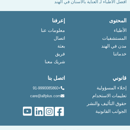
أفضل الأطباء لـ العناية بالأسنان في الهند
المحتوى
إعرفنا
الأطباء
معلومات عنا
المستشفيات
اتصال
مدن في الهند
بعثة
خدماتنا
فريق
شريك معنا
قانوني
اتصل بنا
إخلاء المسؤولية
+91-9990085860
تعليمات الاستخدام
care@alfplus.com
حقوق التأليف والنشر
الجوانب القانونية