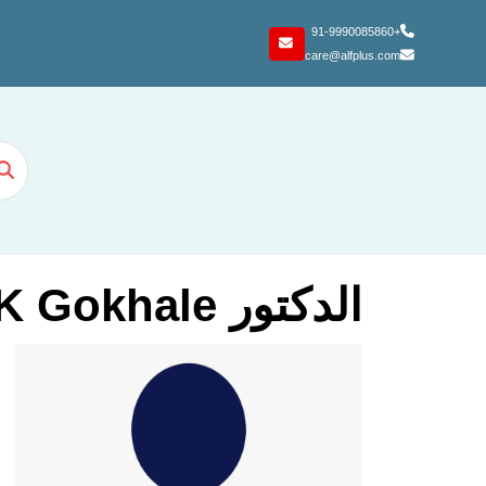
+91-9990085860
care@alfplus.com
الدكتور AGK Gokhale