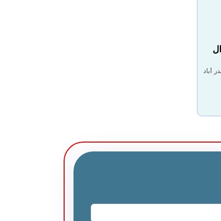
ال
 أباد