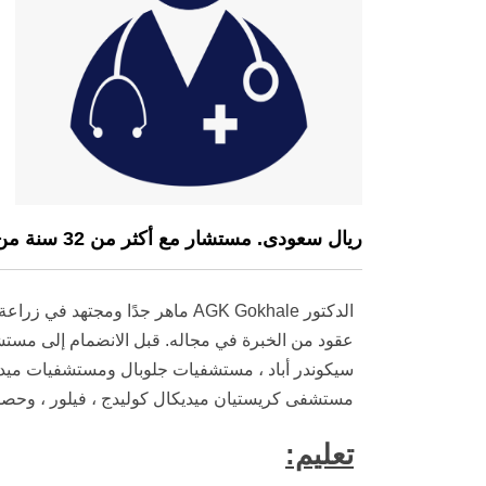
ريال سعودى. مستشار مع أكثر من 32 سنة من الخبرة
الدكتور AGK Gokhale ماهر جدًا ومج
عقود من الخبرة في مجاله. قبل الانضمام إلى مستش
سيكوندر أباد ، مستشفيات جلوبال ومستشفيات ميديس
مستشفى كريستيان ميديكال كوليدج ، فيلور ، وحصل على درج
تعليم: