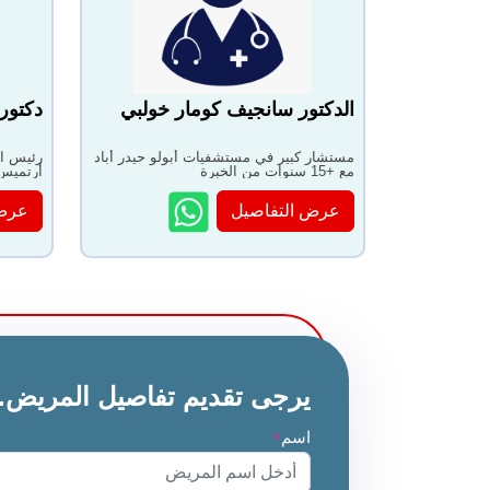
الدكتور سانجيف كومار خولبي
دكتور
مستشار كبير في مستشفيات أبولو حيدر أباد
مع +15 سنوات من الخبرة
أرتميس مع +20 سن
عرض التفاصيل
عرض 
يرجى تقديم تفاصيل المريض.
اسم
*