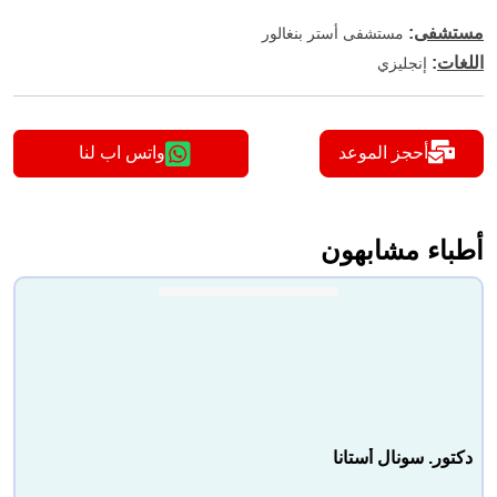
مستشفى
:
مستشفى أستر بنغالور
اللغات
:
إنجليزي
أحجز الموعد
واتس اب لنا
أطباء مشابهون
دكتور. سونال أستانا