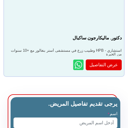
دكتور. ماليكارجون ساكبال
استشاري - HPB وطبيب زرع في مستشفى أستر بنغالور مع +10 سنوات
من الخبرة
عرض التفاصيل
يرجى تقديم تفاصيل المريض.
اسم
*